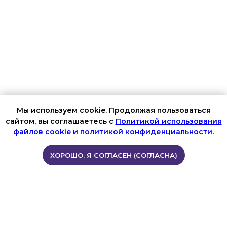
Работаем по всей России
8 (800) 200-56-07
info@ortotrend.ru
Мы используем cookie. Продолжая пользоваться
сайтом, вы соглашаетесь с
Политикой использования
© 2022-2026 ortotrend.ru
Все права защищены
файлов cookie
и политикой конфиденциальности
.
Политика конфиденциальности
ХОРОШО, Я СОГЛАСЕН (СОГЛАСНА)
Юридическая информация
Наш сайт использует cookie-файлы для улучшения
пользовательского опыта
Разработано в веб-студии Глеба Николаева