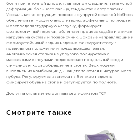
боли при пяточной шпоре, плантарном фасциите, вальгусной
деформации большого пальца, тендинитах и артропатиях.
Уникальная конструкция подошвы с упругой вставкой NoShock
обеспечивает мощную амортизацию, эффективно поглощает
и распределяет ударную нагрузку, формирует
физиологичный перекат, облегчает процесс ходьбы и снижает
нагрузку на суставы и позвоночник. Боковые направляющие и
формоустойчивый задник надежно фиксируют стопу в
правильном положении и предотвращают завал.
Анатомическая стелька из упругого полиуретана с
массажными капсулами поддерживает продольный свод и
стимулирует кровообращение в стопах. Верх модели
выполнен из комбинации дышащего текстиля и натурального
нубука. Регулируемая застежка на Велькро надежно
фиксирует обувь на стопе и регулируется по полноте.
Доступна оплата электронным сертификатом ТСР
Смотрите также
Остались
вопросы?