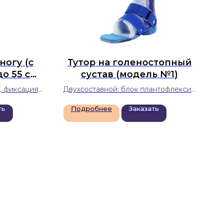
ногу (с
Тутор на голеностопный
о 55 см
сустав (модель №1)
16)
, фиксация
Двухсоставной: блок плантофлексии
опа с
и блок дорсифлексии. Внутренний
ть
Подробнее
Заказать
разгибания
элемент из мягкого пластика
казания:
ые формы),