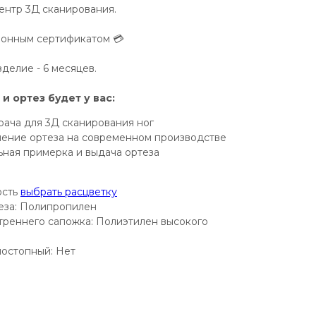
нтр 3Д сканирования.
ронным сертификатом 💳
зделие - 6 месяцев.
 и ортез будет у вас:
рача для 3Д сканирования ног
ление ортеза на современном производстве
ьная примерка и выдача ортеза
ость
выбрать расцветку
еза: Полипропилен
треннего сапожка: Полиэтилен высокого
остопный: Нет