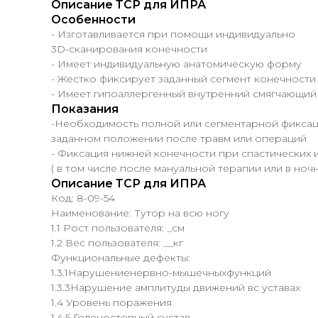
Описание ТСР для ИПРА
Особенности
- Изготавливается при помощи индивидуально
3D-сканирования конечности
- Имеет индивидуальную анатомическую форму
- Жестко фиксирует заданный сегмент конечности
- Имеет гипоаллергенный внутренний смягчающий
Показания
-Необходимость полной или сегментарной фиксац
заданном положении после травм или операций
- Фиксация нижней конечности при спастических и
( в том числе после мануальной терапии или в ноч
Описание ТСР для ИПРА
Код: 8-09-54
Наименование: Тутор на всю ногу
1.1 Рост пользователя: _см
1.2 Вес пользователя: __кг
Функциональные дефекты:
1.3.1Нарушениенервно-мышечныхфункций
1.3.3Нарушение амплитуды движений вс уставах
1.4 Уровень поражения
1.4.5 Голеностопный сустав