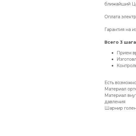
ближайший Це
Оплата элект
Гарантия на и
Всего 3 шага
Прием в
Изготов
Контрол
Есть возможн
Материал орт
Материал вну
давления
Шарнир голен