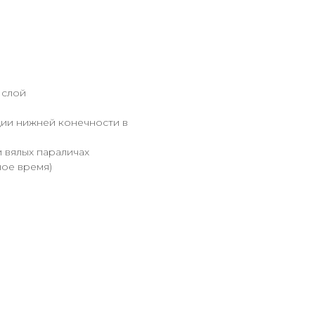
 слой
ии нижней конечности в
 вялых параличах
ное время)