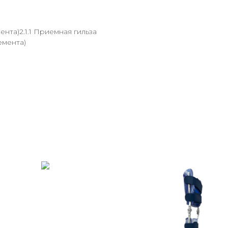
нта)2.1.1 Приемная гильза
емента)