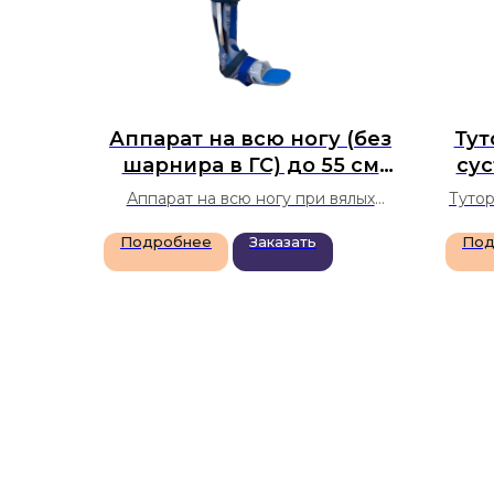
Аппарат на всю ногу (без
Тут
шарнира в ГС) до 55 см
сус
(модель № 14)
Аппарат на всю ногу при вялых
Тутор
парапарезах, гемиплегии, мышечной
плоск
Подробнее
Заказать
Под
дистрофии, рассеянном склерозе,
тяжёл
полиомиелите. Стабилизация
пос
суставов после травм и операций.
Фи