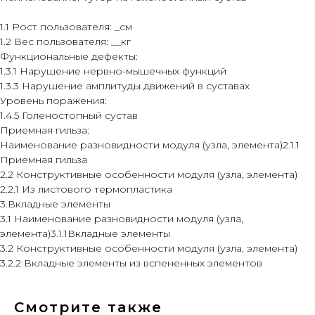
1.1 Рост пользователя: _см
1.2 Вес пользователя: __кг
Функциональные дефекты:
1.3.1 Нарушение нервно-мышечных функций
1.3.3 Нарушение амплитуды движений в суставах
Уровень поражения:
Остались
1.4.5 Голеностопный сустав
Приемная гильза:
вопросы?
Наименование разновидности модуля (узла, элемента)2.1.1
Приемная гильза
2.2 Конструктивные особенности модуля (узла, элемента)
Оставьте ваши контакты, мы свяжемся
2.2.1 Из листового термопластика
с вами и подробно проконсультируем
3.Вкладные элементы
3.1 Наименование разновидности модуля (узла,
элемента)3.1.1Вкладные элементы
Получить консультацию
3.2 Конструктивные особенности модуля (узла, элемента)
3.2.2 Вкладные элементы из вспененных элементов
Смотрите также