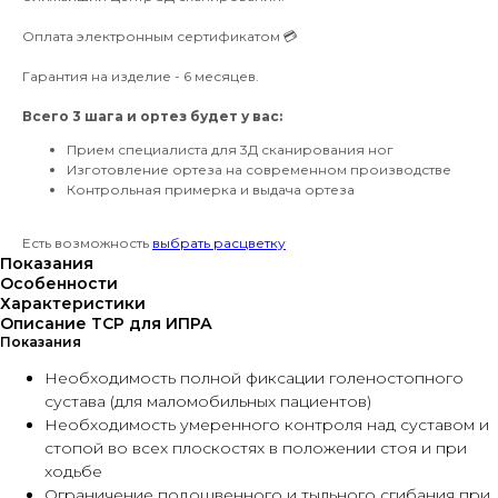
Оплата электронным сертификатом 💳
Гарантия на изделие - 6 месяцев.
Всего 3 шага и ортез будет у вас:
Прием специалиста для 3Д сканирования ног
Изготовление ортеза на современном производстве
Контрольная примерка и выдача ортеза
Есть возможность
выбрать расцветку
Показания
Особенности
Характеристики
Описание ТСР для ИПРА
Показания
Необходимость полной фиксации голеностопного
сустава (для маломобильных пациентов)
Необходимость умеренного контроля над суставом и
стопой во всех плоскостях в положении стоя и при
ходьбе
Ограничение подошвенного и тыльного сгибания при