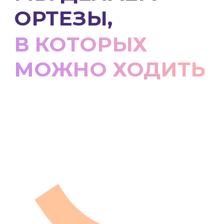
Более 20 лет работы убедили нашу
команду в том, что
залог
эффективного восстановления —
это движение пациента
. Если ступня
ребенка не сгибается, нога потеет, а
кожа стирается от грубого материала
при каждом шаге, это остается
невозможным.
Мы прошли большой путь, чтобы
разработать легкие, тонкие и мягкие
ортезы, чтобы наши пациенты с
комфортом могли их носить и ходить в
них.
Предлагаем наши инновационные
ортезы для детей и взрослых в Москве
и Московской области
Александр Стеклов
,
врач-нейроортопед