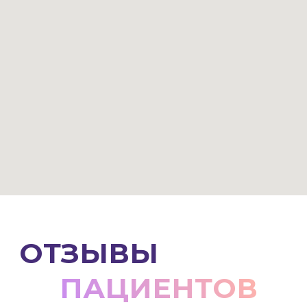
Вовлекаем ребенка в процесс
в игровой форме
Предлагаем ребенку самому выбрать
цвет будущего ортеза, чтобы
привыкание прошло еще быстрее
Врач-нейроортопед
разрабатывает модель ортеза с
учетом заболевания и
программы реабилитации.
Модель конечности